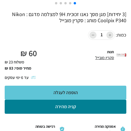
[3 יחידות] מגן מסך נאנו זכוכית 9H למצלמה מדגם : Nikon
Coolpix P340 מותג : סקרין מובייל
כמות:
₪
60
חנות
סקרין מובייל
משלוח 23 ₪
מחיר סופי:
83
₪
עד
6
ימי עסקים
הוספה לעגלה
קניה מהירה
אספקה מהירה
רכישה בטוחה