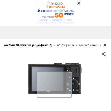
חשמל ואלקטרוניקה
ציוד היקפי לצילום
[3 יחידות] מגן מסך נאנו זכוכית 9H למצלמה מדגם : Nikon Coolpix P340 מותג : סקרין מובייל