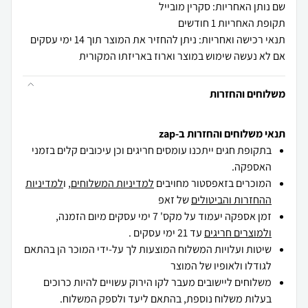
שם נותן האחריות: סקרין מובייל
תקופת האחריות 1 חודשים
תנאי רכישה ואחריות: ניתן להחזיר את המוצר תוך 14 ימי עסקים
אם לא נעשה שימוש במוצר וארוז באריזתו המקורית
משלוחים והחזרות
תנאי משלוחים והחזרות ב-zap
בתקופת חגים ייתכנו עומסים חריגים וכן עיכובים קלים בזמני
האספקה.
המוכרים בזאפסטור מחויבים
למדיניות המשלוחים
, ו
למדיניות
ההחזרות והביטולים
של זאפ
זמן אספקה יעמוד על מקס' 7 ימי עסקים מיום הזמנה,
ולמוצרים חריגים
עד 21 ימי עסקים .
שיטות ועלויות המשלוח המוצעות לך על-ידי המוכר הן בהתאם
לגודלו ולאופיו של המוצר
משלוחים ליישובים מעבר לקו הירוק עשויים להיות כרוכים
בעלות משלוח נוספת, בהתאם ליעד ולספק המשלוח.