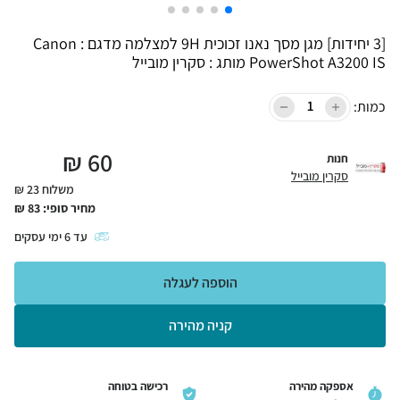
[3 יחידות] מגן מסך נאנו זכוכית 9H למצלמה מדגם : Canon
PowerShot A3200 IS מותג : סקרין מובייל
כמות:
₪
60
חנות
סקרין מובייל
משלוח 23 ₪
מחיר סופי:
83
₪
עד
6
ימי עסקים
הוספה לעגלה
קניה מהירה
אספקה מהירה
רכישה בטוחה