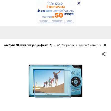
חשמל ואלקטרוניקה
ציוד היקפי לצילום
[3 יחידות] מגן מסך נאנו זכוכית 9H למצלמה מדגם : Canon PowerShot A3200 IS מותג : סקרין מובייל