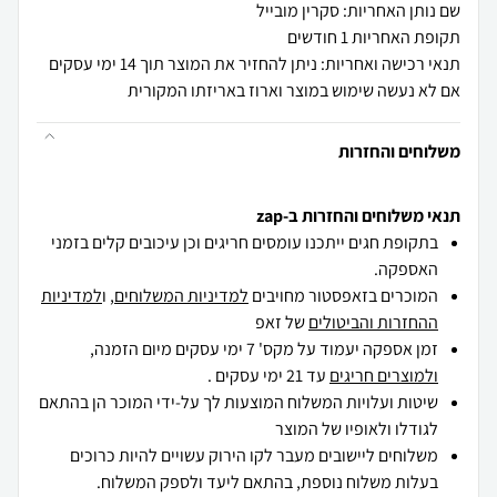
שם נותן האחריות: סקרין מובייל
תקופת האחריות 1 חודשים
תנאי רכישה ואחריות: ניתן להחזיר את המוצר תוך 14 ימי עסקים
אם לא נעשה שימוש במוצר וארוז באריזתו המקורית
משלוחים והחזרות
תנאי משלוחים והחזרות ב-zap
בתקופת חגים ייתכנו עומסים חריגים וכן עיכובים קלים בזמני
האספקה.
המוכרים בזאפסטור מחויבים
למדיניות המשלוחים
, ו
למדיניות
ההחזרות והביטולים
של זאפ
זמן אספקה יעמוד על מקס' 7 ימי עסקים מיום הזמנה,
ולמוצרים חריגים
עד 21 ימי עסקים .
שיטות ועלויות המשלוח המוצעות לך על-ידי המוכר הן בהתאם
לגודלו ולאופיו של המוצר
משלוחים ליישובים מעבר לקו הירוק עשויים להיות כרוכים
בעלות משלוח נוספת, בהתאם ליעד ולספק המשלוח.