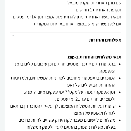
שם נותן האחריות: סקרין מובייל
תקופת האחריות 1 חודשים
תנאי רכישה ואחריות: ניתן להחזיר את המוצר תוך 14 ימי עסקים
אם לא נעשה שימוש במוצר וארוז באריזתו המקורית
משלוחים והחזרות
תנאי משלוחים והחזרות ב-zap
בתקופת חגים ייתכנו עומסים חריגים וכן עיכובים קלים בזמני
האספקה.
המוכרים בזאפסטור מחויבים
למדיניות המשלוחים
, ו
למדיניות
ההחזרות והביטולים
של זאפ
זמן אספקה יעמוד על מקס' 7 ימי עסקים מיום הזמנה,
ולמוצרים חריגים
עד 21 ימי עסקים .
שיטות ועלויות המשלוח המוצעות לך על-ידי המוכר הן בהתאם
לגודלו ולאופיו של המוצר
משלוחים ליישובים מעבר לקו הירוק עשויים להיות כרוכים
בעלות משלוח נוספת, בהתאם ליעד ולספק המשלוח.