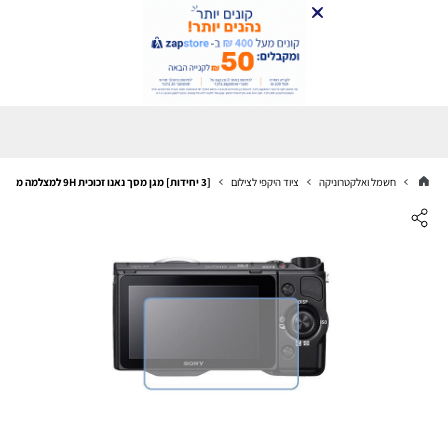
חשמל ואלקטרוניקה
ציוד היקפי לצילום
[3 יחידות] מגן מסך נאנו זכוכית 9H למצלמה מדגם : Sony Alpha NEX-5T מותג : סקרין מובייל