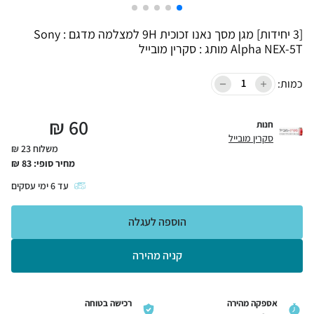
[3 יחידות] מגן מסך נאנו זכוכית 9H למצלמה מדגם : Sony
Alpha NEX-5T מותג : סקרין מובייל
כמות:
₪
60
חנות
סקרין מובייל
משלוח 23 ₪
מחיר סופי:
83
₪
עד
6
ימי עסקים
הוספה לעגלה
קניה מהירה
אספקה מהירה
רכישה בטוחה