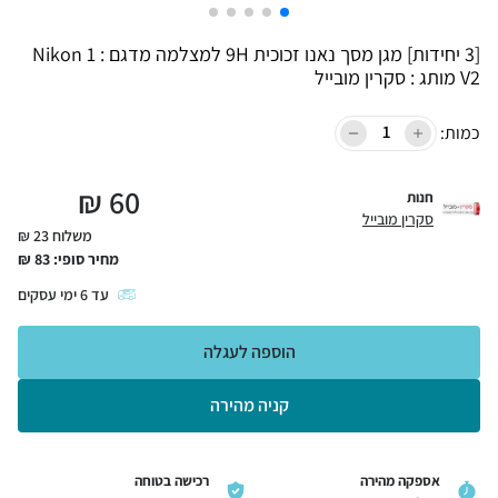
[3 יחידות] מגן מסך נאנו זכוכית 9H למצלמה מדגם : Nikon 1
V2 מותג : סקרין מובייל
כמות:
₪
60
חנות
סקרין מובייל
משלוח 23 ₪
מחיר סופי:
83
₪
עד
6
ימי עסקים
הוספה לעגלה
קניה מהירה
אספקה מהירה
רכישה בטוחה