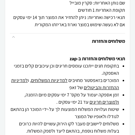
שם נותן האחריות: סקרין מובייל
תקופת האחריות 1 חודשים
תנאי רכישה ואחריות: ניתן להחזיר את המוצר תוך 14 ימי עסקים
אם לא נעשה שימוש במוצר וארוז באריזתו המקורית
משלוחים והחזרות
תנאי משלוחים והחזרות ב-zap
בתקופת חגים ייתכנו עומסים חריגים וכן עיכובים קלים בזמני
האספקה.
המוכרים בזאפסטור מחויבים
למדיניות המשלוחים
, ו
למדיניות
ההחזרות והביטולים
של זאפ
זמן אספקה יעמוד על מקס' 7 ימי עסקים מיום הזמנה,
ולמוצרים חריגים
עד 21 ימי עסקים .
שיטות ועלויות המשלוח המוצעות לך על-ידי המוכר הן בהתאם
לגודלו ולאופיו של המוצר
משלוחים ליישובים מעבר לקו הירוק עשויים להיות כרוכים
בעלות משלוח נוספת, בהתאם ליעד ולספק המשלוח.