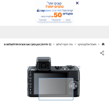
חשמל ואלקטרוניקה
ציוד היקפי לצילום
[3 יחידות] מגן מסך נאנו זכוכית 9H למצלמה מדגם : Nikon 1 V2 מותג : סקרין מובייל