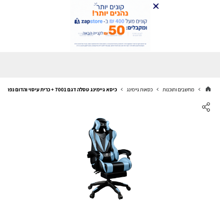
מחשבים ותוכנות
כסאות גיימינג
כיסא גיימינג טסלה דגם 7001 + כרית עיסוי והדום נפתח