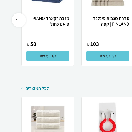
סדרת מגבות פינלנד
מגבת זקארד PIANO
FINLAND | קפה
פיאנו כחול
כותנה
50
103
₪
₪
קנו עכשיו
קנו עכשיו
לכל המוצרים