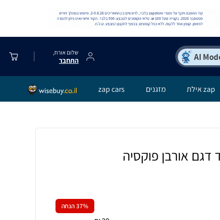
שלום אורח,
התחבר
zap אילת
מזגנים
zap cars
 דגם אורבן פוקסיה
% הנחה
37