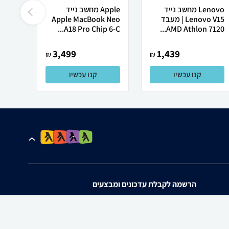
Lenovo מחשב נייד
Apple מחשב נייד
 X50
Lenovo V15 | מעבד
Apple MacBook Neo
AMD Athlon 7120...
A18 Pro Chip 6-C...
רובוט
3,499
1,439
₪
₪
קנו עכשיו
קנו עכשיו
הרשמה לקבלת עדכונים ומבצעים
אני מאשר/ת את
תנאי השימוש
ו
מדיניות הפרטיות
של zap.