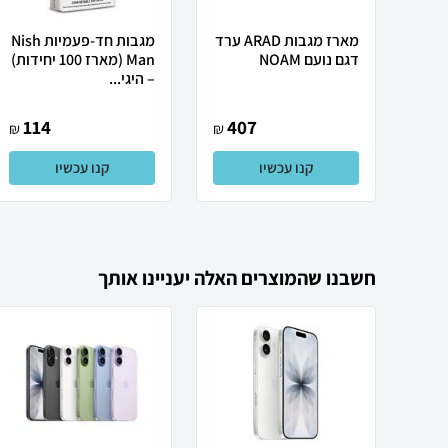
מארז מגבות ARAD ערד
מגבות חד-פעמיות Nish
דגם נועם NOAM
Man (מארז 100 יחידות)
– היגי...
114
407
₪
₪
קנו עכשיו
קנו עכשיו
חשבנו שהמוצרים האלה יעניינו אותך