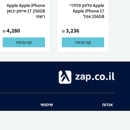
Apple טלפון סלולרי
Apple Apple iPhone
Apple iPhone 17
17 256GB אייפון יבואן
256GB אפל
רשמי
4,280
3,236
₪
₪
קנו עכשיו
קנו עכשיו
אודות
שימושי
השוואת מחירים zap אודות
שאלות ותשובות
תנאי שימוש
מדריך חנויות