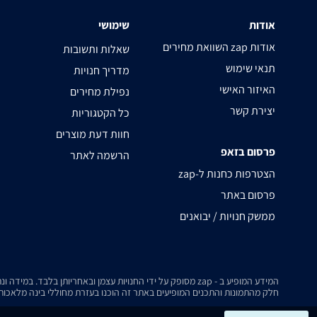
אודות
שימושי
השוואת מחירים zap אודות
שאלות ותשובות
תנאי שימוש
מדריך חנויות
האיזור האישי
נפילת מחירים
יצירת קשר
כל הקטגוריות
חוות דעת מוצרים
פרסום בזאפ
הרשמה לאתר
zap-הצטרפות כחנות ל
פרסום באתר
ממשק חנויות / יבואנים
המידע המופיע ב - zap מסופק על ידי החנויות עצמן ובאחריותן בלבד. במידה ונתקלת בבעיה כלשהי בנתונים המוצגים באתר, אנא שלח אלינו הודעה ואנו נטפל בעניין.
חלק מהתמונות והתכנים המופיעים באתר זה הוכנו בעזרת מחוללי בינה מלאכותית