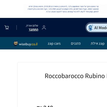
שלום אורח,
התחבר
zap אילת
מזגנים
zap cars
שה Roccobarocco Rubino E.D.T