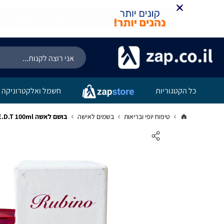
כל הקטגוריות
חשמל ואלקטרוניקה
טיפוח יופי ובריאות
בשמים לאישה
בושם לאשה Roccobarocco Rubino E.D.T 100ml