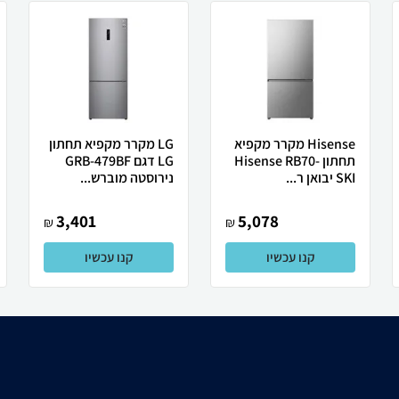
Hisense מקרר ‏מקפיא
LG מקרר מקפיא תחתון
תחתון Hisense RB70-
LG דגם GRB-479BF
SKI יבואן ר...
נירוסטה מוברש...
3,401
5,078
₪
₪
קנו עכשיו
קנו עכשיו