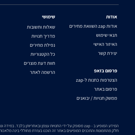
אודות
שימושי
השוואת מחירים zap אודות
שאלות ותשובות
תנאי שימוש
מדריך חנויות
האיזור האישי
נפילת מחירים
יצירת קשר
כל הקטגוריות
חוות דעת מוצרים
פרסום בזאפ
הרשמה לאתר
zap-הצטרפות כחנות ל
פרסום באתר
ממשק חנויות / יבואנים
המידע המופיע ב - zap מסופק על ידי החנויות עצמן ובאחריותן בלבד. במידה ונתקלת בבעיה כלשהי בנתונים המוצגים באתר, אנא שלח אלינו הודעה ואנו נטפל בעניין.
חלק מהתמונות והתכנים המופיעים באתר זה הוכנו בעזרת מחוללי בינה מלאכותית