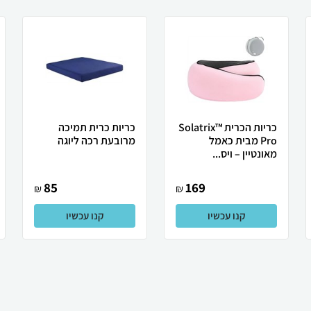
כריות הכרית Solatrix™
כריות כרית תמיכה
Pro מבית כאמל
מרובעת רכה ליוגה
מאונטיין – ויס...
85
169
₪
₪
קנו עכשיו
קנו עכשיו