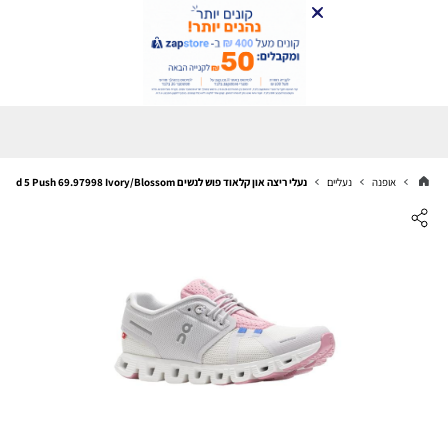
אופנה
נעליים
נעלי ריצה און קלאוד פוש לנשים On Cloud 5 Push 69.97998 Ivory/Blossom