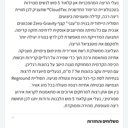
נעלי הריצה המהפכניות און קלאוד 5 פוש לנשים מצוידות
בטכנולוגיית הריפוד החדשנית CloudTec® שתעניק לכן חוויית
הסוליה הייחודית בנויה מ"ענני" קצף Zero-Gravity שנכווצים
אנכית עם כל נחיתה ומתייצבים אופקית לדחיפה חזקה קדימה.
התנועה המדוייקת הזו מאפשרת לכן לרוץ בצורה יעילה יותר
העליונה ממשולבת רשת אוורירית ומינימום ציפויים, מעניקה
אחיזה מותאמת ורכה תוך כדי שמירה על רגליים קרירות ויבשות.
עם הטיית עקב-בהונות של 7 מ"מ, הנעליים מיועדות לרצות
בנחיתת לסת כף-רגל טבעית ונטולת פגיעה. הסוליית Reground
בין אם אתן רצות למרחקים ארוכים או מתאמנות לקראת אירוע
ספורטיבי, נעלי און קלאוד 5 פוש הלבנות-ורודות יתנו לכן תחושת
ריצה מעופפת, מהירה וממוקדת.
משלוחים והחזרות