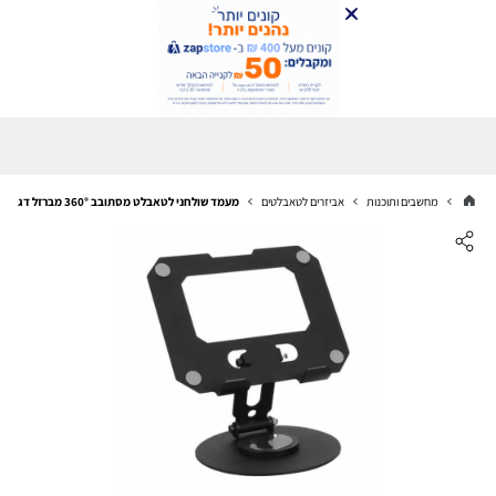
מחשבים ותוכנות
אביזרים לטאבלטים
מעמד שולחני לטאבלט מסתובב 360° מברזל דגם Q6 שחור