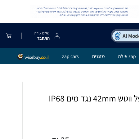
שלום אורח,
התחבר
zap אילת
מזגנים
zap cars
כיסוי מגן לשעון אפל ווטש 42mm נגד מים IP68