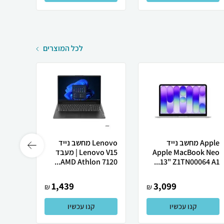
לכל המוצרים
Apple מחשב נייד
Lenovo מחשב נייד
 X50
Apple MacBook Neo
Lenovo V15 | מעבד
13" Z1TN00064 A1...
AMD Athlon 7120...
רובוט
1,439
3,099
₪
₪
קנו עכשיו
קנו עכשיו