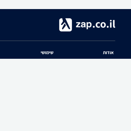
אודות
שימושי
השוואת מחירים zap אודות
שאלות ותשובות
תנאי שימוש
מדריך חנויות
האיזור האישי
נפילת מחירים
יצירת קשר
כל הקטגוריות
חוות דעת מוצרים
פרסום בזאפ
הרשמה לאתר
zap-הצטרפות כחנות ל
פרסום באתר