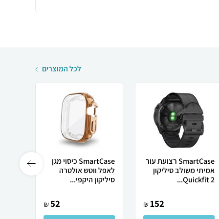
לכל המוצרים
SmartCase רצועת עור
SmartCase כיסוי מגן
אמיתי משולב סיליקון
לאפל ווטש אולטרה
Quickfit 2...
סיליקון היקפי...
14mm סגנון hre
52
152
₪
₪