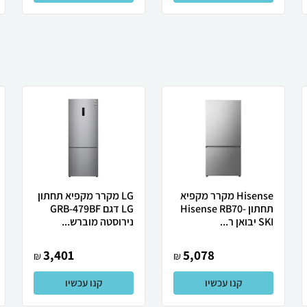
Hisense מקרר ‏מקפיא
LG מקרר מקפיא תחתון
תחתון Hisense RB70-
LG דגם GRB-479BF
SKI יבואן ר...
נירוסטה מוברש...
3,401
5,078
₪
₪
קנו עכשיו
קנו עכשיו