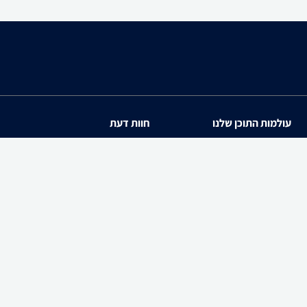
עולמות התוכן שלנו
חוות דעת
תיירות
iPhone 17
סופרמרקטים
Galaxy S26 Ultra SM-S94
מוצרים מבוקשים
iPhone 17 Pro
PowerShot SX740 HS
zap cars
Galaxy S26 SM-S942B/DS
WiseBuy
שיווק לעסקים-zap360
Galaxy A57 SM-A576B/DS
Galaxy S26 Ultra SM-S94
Galaxy Buds4 Pro SM-R640