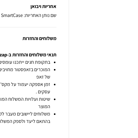
אחריות ויבואן
שם נותן האחריות: SmartCase
משלוחים והחזרות
תנאי משלוחים והחזרות ב-zap
בתקופת חגים ייתכנו עומסים 
המוכרים בזאפסטור מחויבים
של זאפ
זמן אספקה יעמוד על מקס' 7 ימי עסקים מיום הזמנה,
עסקים .
שיטות ועלויות המשלוח המוצ
המוצר
משלוחים ליישובים מעבר לקו
בהתאם ליעד ולספק המשלוח