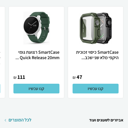
SmartCase כיסוי זכוכית
SmartCase רצועת גומי
היקפי מלא שני שכב...
Quick Release 20mm ...
.
111
47
₪
₪
קנו עכשיו
קנו עכשיו
לכל המוצרים
אביזרים לשעונים ועוד