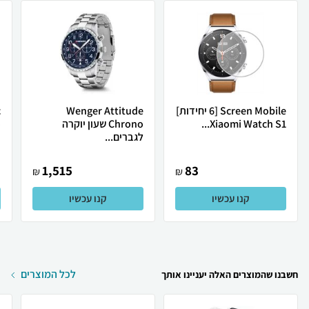
Screen Mobile [6 יחידות]
Wenger Attitude
c
Xiaomi Watch S1...
Chrono שעון יוקרה
o
לגברים...
1,515
83
₪
₪
קנו עכשיו
קנו עכשיו
לכל המוצרים
חשבנו שהמוצרים האלה יעניינו אותך