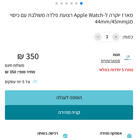
מארז יוקרה ל-Apple Watch רצועת פלדה משולבת עם כיסוי
מגן44mm/45mm
כמות:
₪
350
חנות
סמארטקייס
משלוח חינם
נותרו
5
יחידות במלאי
מחיר סופי:
350
₪
עד
5
ימי עסקים
הוספה לעגלה
קניה מהירה
אספקה מהירה
רכישה בטוחה