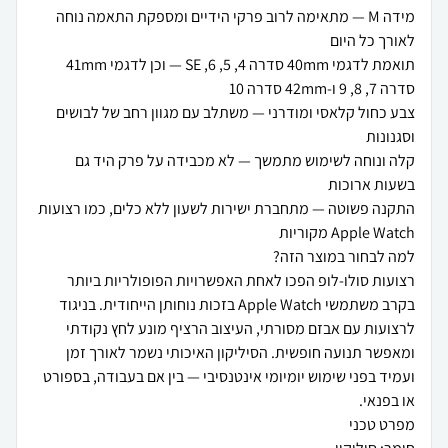
מידה M — מתאימה לרוב פרקי הידיים ומספקת התאמה נוחה
תואמת לדגמי 40mm סדרה 4, 5, 6, SE — וכן לדגמי 41mm
צבע כחול קלאסי ומודרני — משתלב עם מגוון רחב של לבושים
קלה ונוחה לשימוש מתמשך — לא מכבידה על פרק היד גם
התקנה פשוטה — מתחברת ישירות לשעון ללא כלים, כמו רצועות
רצועות סולו-לופ הפכו לאחת האפשרויות הפופולריות ביותר
בקרב משתמשי Apple Watch בזכות נוחותן הייחודית. בניגוד
לרצועות עם אבזם מסורתי, העיצוב הרציף מונע לחץ נקודתי
ומאפשר תנועה חופשית. הסיליקון האיכותי נשמר לאורך זמן
ועמיד בפני שימוש יומיומי אינטנסיבי — בין אם בעבודה, בספורט