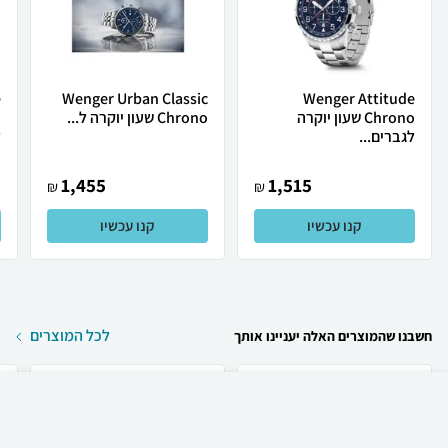
e
Wenger Urban Classic
Wenger Attitude
Chrono שעון יוקרה
Chrono שעון יוקרה ל...
לגברים...
ל
1,455
1,515
₪
₪
קנו עכשיו
קנו עכשיו
לכל המוצרים
חשבנו שהמוצרים האלה יעניינו אותך
₪
64
קניה מהירה
הוספה לעגלה
12 ₪ למשלוח