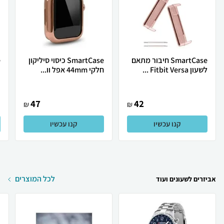
SmartCase חיבור מתאם
SmartCase כיסוי סיליקון
לשעון Fitbit Versa ...
חלקי 44mm אפל וו...
צ
47
42
₪
₪
קנו עכשיו
קנו עכשיו
לכל המוצרים
אביזרים לשעונים ועוד