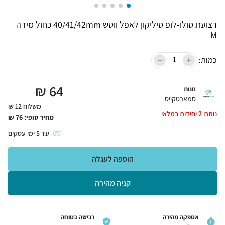
רצועת סולו-לופ סיליקון לאפל ווטש 40/41/42mm כחול מידה
M
כמות:
₪
64
חנות
סמארטקייס
משלוח 12 ₪
נותרו
2
יחידות במלאי
מחיר סופי:
76
₪
עד
5
ימי עסקים
הוספה לעגלה
קניה מהירה
אספקה מהירה
רכישה בטוחה