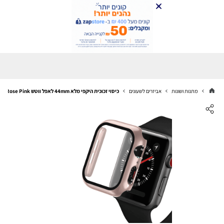
מתנות ושונות
אביזרים לשעונים
כיסוי זכוכית היקפי מלא 44mm לאפל ווטש Rose Pink