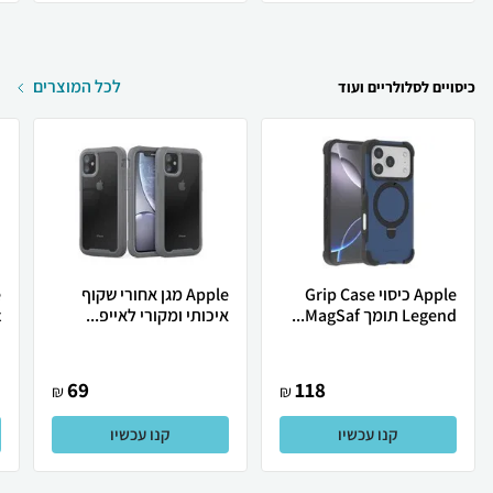
לכל המוצרים
כיסויים לסלולריים ועוד
Apple כיסוי Grip Case
Apple מגן אחורי שקוף
Legend תומך MagSaf...
איכותי ומקורי לאייפ...
x
69
118
₪
₪
קנו עכשיו
קנו עכשיו