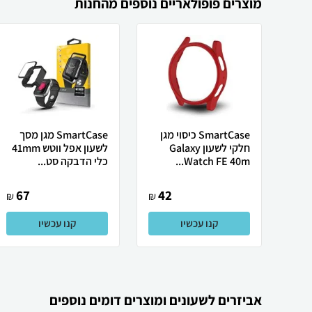
מוצרים פופולאריים נוספים מהחנות
SmartCase כיסוי מגן
SmartCase מגן מסך
חלקי לשעון Galaxy
לשעון אפל ווטש 41mm
Watch FE 40m...
כלי הדבקה סט...
67
42
₪
₪
קנו עכשיו
קנו עכשיו
אביזרים לשעונים ומוצרים דומים נוספים