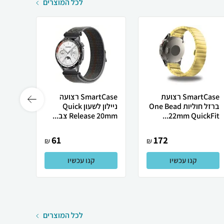
לכל המוצרים
SmartCase רצועת
SmartCase רצועה
ברזל חוליות One Bead
ניילון לשעון Quick
לשעון
22mm QuickFit...
Release 20mm צב...
ווטש 8 ברזל מגנ...
61
172
₪
₪
קנו עכשיו
קנו עכשיו
לכל המוצרים