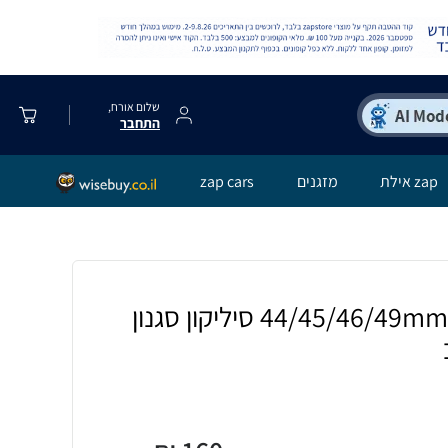
שלום אורח,
התחבר
zap אילת
מזגנים
zap cars
רצועה לאפל ווטש 44/45/46/49mm סיליקון סגנון