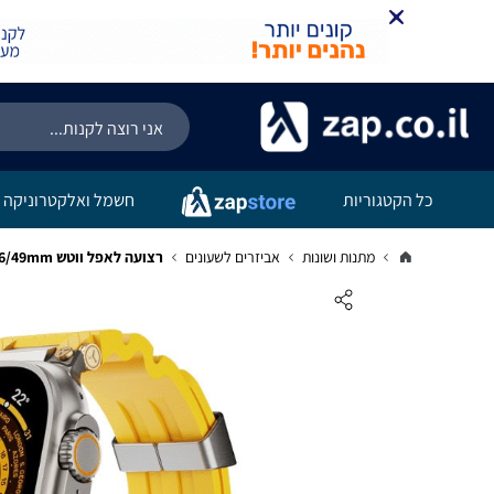
כל הקטגוריות
חשמל ואלקטרוניקה
מתנות ושונות
אביזרים לשעונים
רצועה לאפל ווטש 44/45/46/49mm סיליקון סגנון Mechanical צהוב