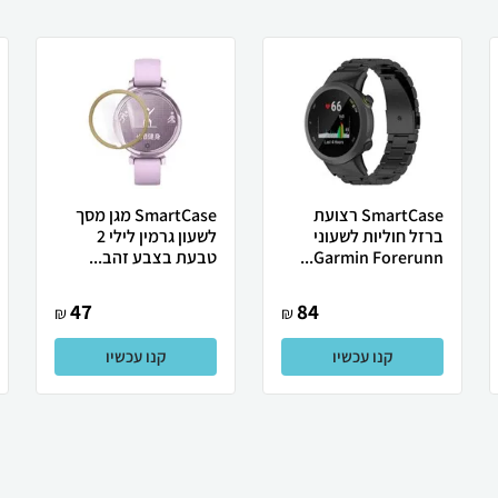
SmartCase רצועת
SmartCase מגן מסך
ברזל חוליות לשעוני
לשעון גרמין לילי 2
Garmin Forerunn...
טבעת בצבע זהב...
47
84
₪
₪
קנו עכשיו
קנו עכשיו