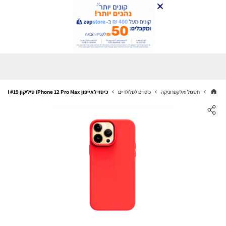
חשמל ואלקטרוניקה
כיסויים לסלולריים
כיסוי לאייפון iPhone 12 Pro Max סיליקון Red #19