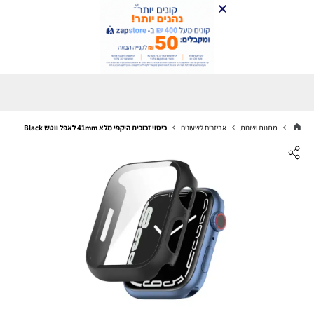
מתנות ושונות
אביזרים לשעונים
כיסוי זכוכית היקפי מלא 41mm לאפל ווטש Black