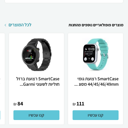
לכל המוצרים
מוצרים פופולאריים נוספים מהחנות
SmartCase רצועת גומי
SmartCase רצועת ברזל
44/45/46/49mm מסוג ...
חוליות לשעוני Garmi...
ל
84
111
₪
₪
קנו עכשיו
קנו עכשיו