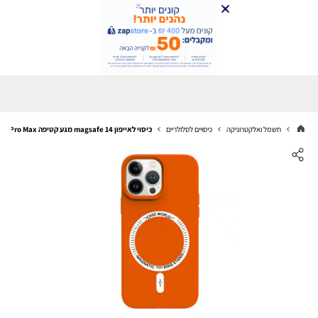
חשמל ואלקטרוניקה
כיסויים לסלולריים
כיסוי לאייפון 14 magsafe מגע קטיפה Orange iPhone 14 Pro Max