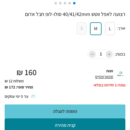
רצועה לאפל ווטש 40/41/42mm סולו-לופ חבל אדום
S
אורך
:
L
M
כמות:
₪
160
חנות
סמארטקייס
משלוח 12 ₪
נותרו
1
יחידות במלאי
מחיר סופי:
172
₪
עד
5
ימי עסקים
הוספה לעגלה
קניה מהירה