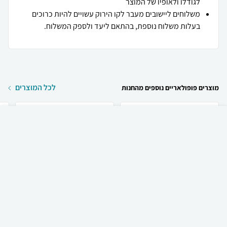
לגודלו ולאופיו של המוצר
משלוחים ליישובים מעבר לקו הירוק עשויים להיות כרוכים
בעלות משלוח נוספת, בהתאם ליעד ולספק המשלוח.
לכל המוצרים
מוצרים פופולאריים נוספים מהחנות
₪
160
קניה מהירה
הוספה לעגלה
12 ₪ למשלוח
SmartCase כיסוי זכוכית
SmartCase רצועת גומי
היקפי מלא שני שכב...
Quick Release 20mm ...
.