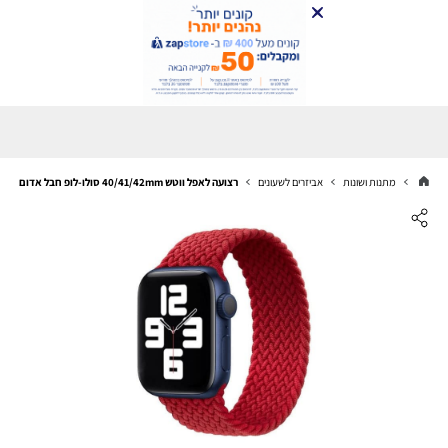
מתנות ושונות
אביזרים לשעונים
רצועה לאפל ווטש 40/41/42mm סולו-לופ חבל אדום