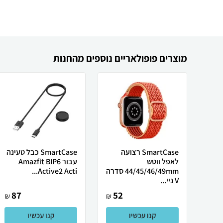
מוצרים פופולאריים נוספים מהחנות
SmartCase רצועה
SmartCase כבל טעינה
לאפל ווטש
עבור Amazfit BIP6
44/45/46/49mm סדרה
Active2 Acti...
V ניי...
87
52
₪
₪
קנו עכשיו
קנו עכשיו