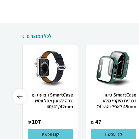
לכל המוצרים
SmartCase כיסוי
SmartCase רצועת עור
זכוכית היקפי מלא
צרה לשעון אפל ווטש
45mm לאפל ווטש Of...
40/41/42mm ...
22mm סוגר מג
107
47
₪
₪
קנו עכשיו
קנו עכשיו