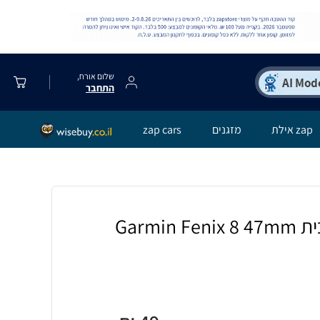
שלום אורח,
התחבר
zap אילת
מזגנים
zap cars
כיסוי מגן מסך זכוכית Garmin Fenix 8 47mm