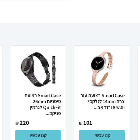
SmartCase רצועת עור
SmartCase רצועת
צרה 14mm לגלקסי
טיטניום 26mm
ווטש 8 ורוד אב...
QuickFit לגרמין
פניקס...
220
101
₪
₪
קנו עכשיו
קנו עכשיו