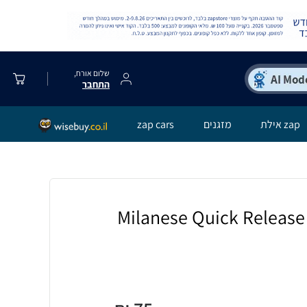
שלום אורח,
התחבר
zap אילת
מזגנים
zap cars
רצועת ברזל מגנט Milanese Quick Release