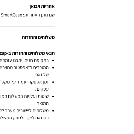
אחריות ויבואן
שם נותן האחריות: SmartCase
משלוחים והחזרות
תנאי משלוחים והחזרות ב-zap
בתקופת חגים ייתכנו עומסים 
המוכרים בזאפסטור מחויבים
של זאפ
זמן אספקה יעמוד על מקס' 7 ימי עסקים מיום הזמנה,
עסקים .
שיטות ועלויות המשלוח המוצ
המוצר
משלוחים ליישובים מעבר לקו
בהתאם ליעד ולספק המשלוח