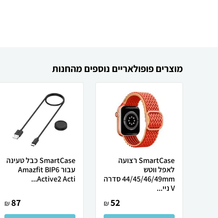
מוצרים פופולאריים נוספים מהחנות
SmartCase רצועה
SmartCase כבל טעינה
לאפל ווטש
עבור Amazfit BIP6
44/45/46/49mm סדרה
Active2 Acti...
V ניי...
87
52
₪
₪