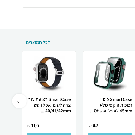
לכל המוצרים
SmartCase כיסוי
SmartCase רצועת עור
זכוכית היקפי מלא
צרה לשעון אפל ווטש
45mm לאפל ווטש Of...
40/41/42mm ...
22mm סוגר מג
107
47
₪
₪