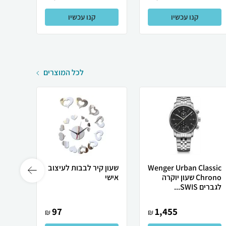
קנו עכשיו
קנו עכשיו
לכל המוצרים
Wenger Urban Classic
שעון קיר לבבות לעיצוב
שלט ה
Chrono שעון יוקרה
אישי
תפילו
לגברים SWIS...
97
1,455
₪
₪