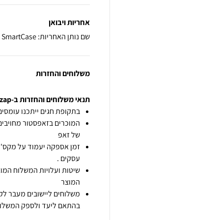
אחריות ויבואן
שם נותן האחריות: SmartCase
משלוחים והחזרות
תנאי משלוחים והחזרות ב-zap
בתקופת חגים ייתכנו עומסים 
המוכרים בזאפסטור מחויבים
של זאפ
זמן אספקה יעמוד על מקס' 7 ימי עסקים מיום הזמנה,
עסקים .
שיטות ועלויות המשלוח המוצ
המוצר
משלוחים ליישובים מעבר לקו
בהתאם ליעד ולספק המשלוח