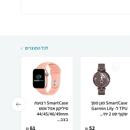
לכל המוצרים
SmartCase מגן מסך
SmartCase רצועת
TPU ל- Garmin Lily
סיליקון אפל ווטש
שקוף סט 2 יחי...
44/45/46/49mm
22mm סוגר מג
בצב...
61
52
₪
₪