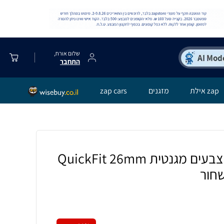
שלום אורח,
התחבר
zap אילת
מזגנים
zap cars
רצועת סיליקון שני צבעים מגנטית QuickFit 26mm
שחור