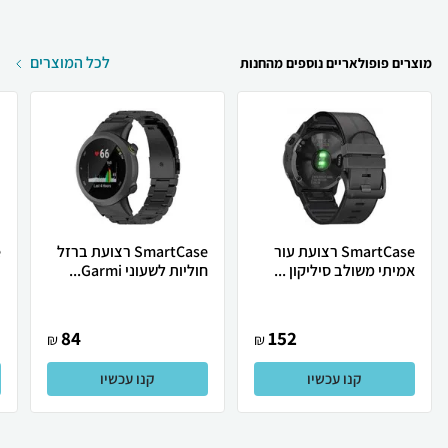
לכל המוצרים
מוצרים פופולאריים נוספים מהחנות
SmartCase רצועת עור
SmartCase רצועת ברזל
אמיתי משולב סיליקון ...
חוליות לשעוני Garmi...
ו
84
152
₪
₪
קנו עכשיו
קנו עכשיו