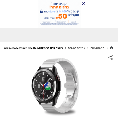
מתנות ושונות
אביזרים לשעונים
רצועת ברזל פרימיום Quick Release 20mm One Bead כסוף