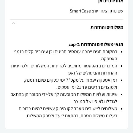
אחריות ויבואן
שם נותן האחריות: SmartCase
משלוחים והחזרות
תנאי משלוחים והחזרות ב-zap
בתקופת חגים ייתכנו עומסים חריגים וכן עיכובים קלים בזמני
האספקה.
המוכרים בזאפסטור מחויבים
למדיניות המשלוחים
, ו
למדיניות
ההחזרות והביטולים
של זאפ
זמן אספקה יעמוד על מקס' 7 ימי עסקים מיום הזמנה,
ולמוצרים חריגים
עד 21 ימי עסקים .
שיטות ועלויות המשלוח המוצעות לך על-ידי המוכר הן בהתאם
לגודלו ולאופיו של המוצר
משלוחים ליישובים מעבר לקו הירוק עשויים להיות כרוכים
בעלות משלוח נוספת, בהתאם ליעד ולספק המשלוח.