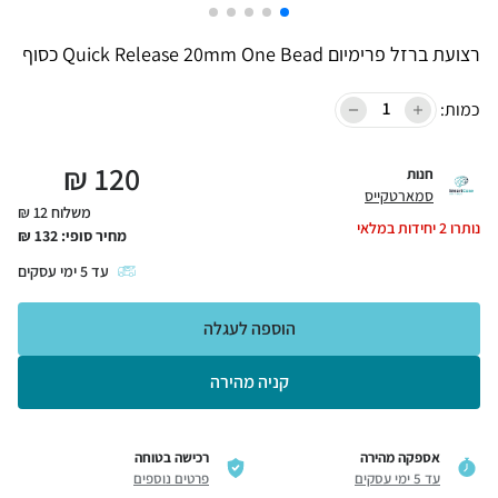
רצועת ברזל פרימיום Quick Release 20mm One Bead כסוף
כמות:
₪
120
חנות
סמארטקייס
משלוח 12 ₪
נותרו
2
יחידות במלאי
מחיר סופי:
132
₪
עד
5
ימי עסקים
הוספה לעגלה
קניה מהירה
אספקה מהירה
רכישה בטוחה
עד 5 ימי עסקים
פרטים נוספים