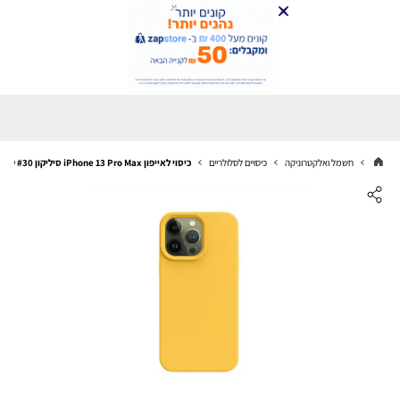
חשמל ואלקטרוניקה
כיסויים לסלולריים
כיסוי לאייפון iPhone 13 Pro Max סיליקון Yellow #30