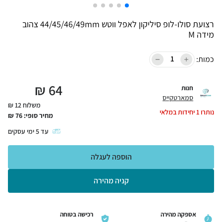
רצועת סולו-לופ סיליקון לאפל ווטש 44/45/46/49mm צהוב
מידה M
כמות:
₪
64
חנות
סמארטקייס
משלוח 12 ₪
נותרו
1
יחידות במלאי
מחיר סופי:
76
₪
עד
5
ימי עסקים
הוספה לעגלה
קניה מהירה
אספקה מהירה
רכישה בטוחה