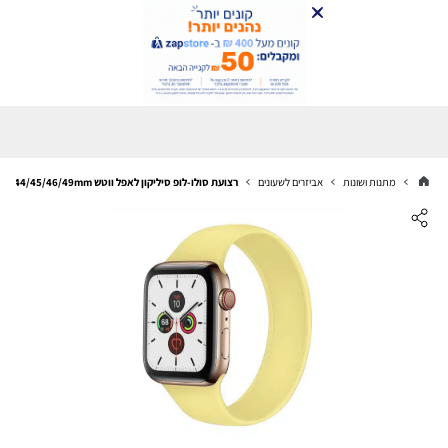
מתנות ושונות
אביזרים לשעונים
רצועת סולו-לופ סיליקון לאפל ווטש 44/45/46/49mm צהוב מידה M