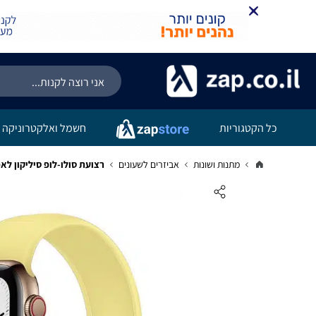
כל הקטגוריות
חשמל ואלקטרוניקה
מתנות ושונות
אביזרים לשעונים
רצועת סולו-לופ סיליקון לאפל ווטש 40/41/42mm