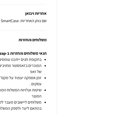
אחריות ויבואן
שם נותן האחריות: SmartCase
משלוחים והחזרות
תנאי משלוחים והחזרות ב-zap
בתקופת חגים ייתכנו עומסים 
המוכרים בזאפסטור מחויבים
של זאפ
זמן אספקה יעמוד על מקס' 7 ימי עסקים מיום הזמנה,
עסקים .
שיטות ועלויות המשלוח המוצ
המוצר
משלוחים ליישובים מעבר לקו
בהתאם ליעד ולספק המשלוח