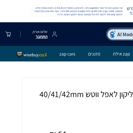
שלום אורח,
התחבר
zap אילת
מזגנים
zap cars
רצועת סולו-לופ סיליקון לאפל ווטש 40/41/42mm