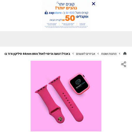
מתנות ושונות
אביזרים לשעונים
באנדל רצועה וכיסוי לאפל ווטש 44mm סיליקון ורוד ברבי אורך SM