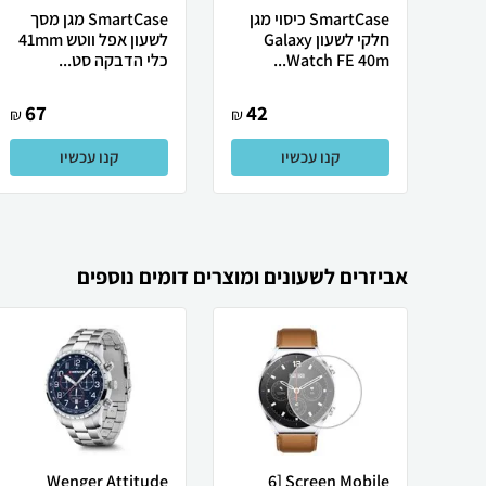
SmartCase כיסוי מגן
SmartCase מגן מסך
חלקי לשעון Galaxy
לשעון אפל ווטש 41mm
Watch FE 40m...
כלי הדבקה סט...
67
42
₪
₪
קנו עכשיו
קנו עכשיו
אביזרים לשעונים ומוצרים דומים נוספים
Wenger Attitude
Screen Mobile [6