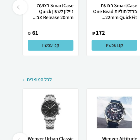
SmartCase רצועת
SmartCase רצועה
ברזל חוליות One Bead
ניילון לשעון Quick
לשעון
22mm QuickFit...
Release 20mm צב...
ווטש 8 ברזל מגנ...
61
172
₪
₪
קנו עכשיו
קנו עכשיו
לכל המוצרים
Wenger Attitude
Wenger Urban Classic
שעון 