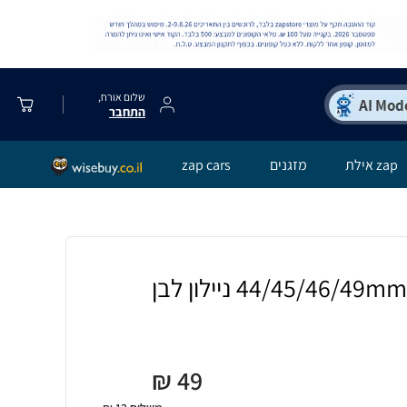
שלום אורח,
התחבר
zap אילת
מזגנים
zap cars
₪
49