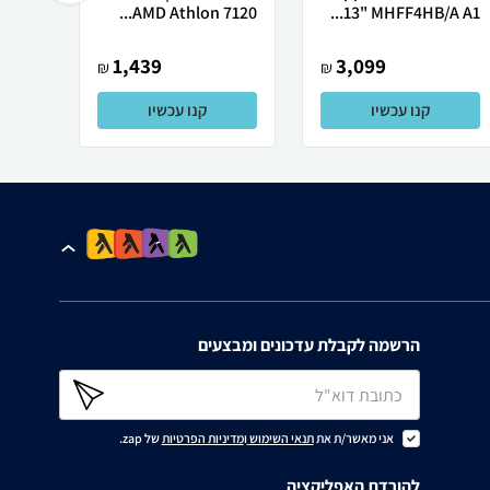
13" MHFF4HB/A A1...
AMD Athlon 7120...
רובוט
1,439
3,099
₪
₪
קנו עכשיו
קנו עכשיו
הרשמה לקבלת עדכונים ומבצעים
אני מאשר/ת את
תנאי השימוש
ו
מדיניות הפרטיות
של zap.
להורדת האפליקציה