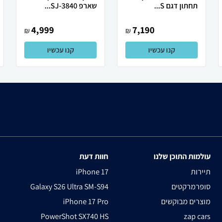
תחתון דגם S...
שארפ SJ-3840...
4,999
7,190
₪
₪
קנו עכשיו
קנו עכשיו
עולמות התוכן שלנו
חוות דעת
תיירות
iPhone 17
סופרמרקטים
Galaxy S26 Ultra SM-S94
מוצרים מבוקשים
iPhone 17 Pro
PowerShot SX740 HS
zap cars