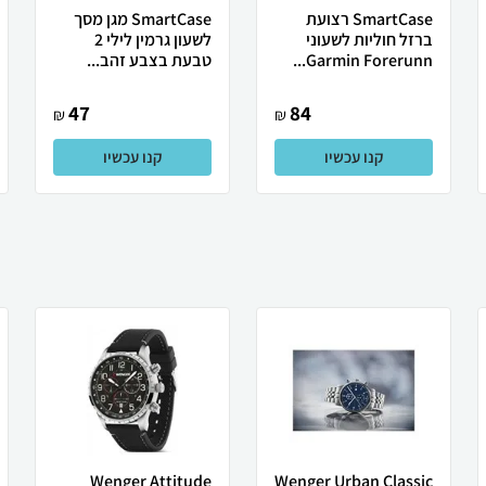
SmartCase רצועת
SmartCase מגן מסך
ברזל חוליות לשעוני
לשעון גרמין לילי 2
Garmin Forerunn...
טבעת בצבע זהב...
47
84
₪
₪
קנו עכשיו
קנו עכשיו
Wenger Attitude
Wenger Urban Classic