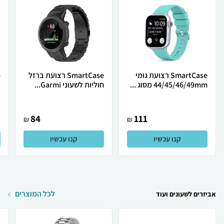
SmartCase רצועת גומי
SmartCase רצועת ברזל
44/45/46/49mm מסוג ...
חוליות לשעוני Garmi...
ל
84
111
₪
₪
קנו עכשיו
קנו עכשיו
לכל המוצרים
אביזרים לשעונים ועוד