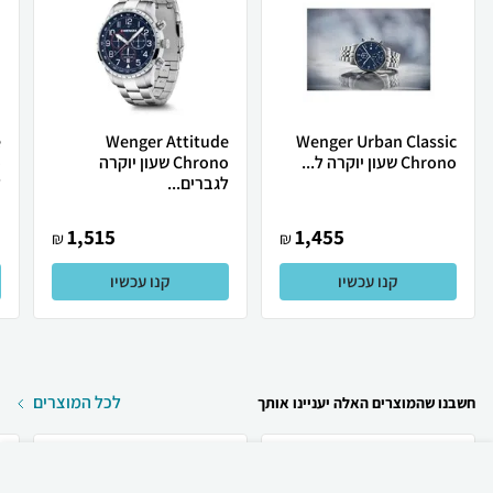
e
Wenger Attitude
Wenger Urban Classic
Chrono שעון יוקרה ל...
Chrono שעון יוקרה
לגברים...
ל
1,515
1,455
₪
₪
קנו עכשיו
קנו עכשיו
לכל המוצרים
חשבנו שהמוצרים האלה יעניינו אותך
₪
139
קניה מהירה
הוספה לעגלה