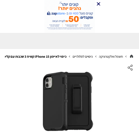
חשמל ואלקטרוניקה
כיסויים לסלולריים
כיסוי לאייפון iPhone 15 קשיח 3 שכבות עם קליפס לחגורה