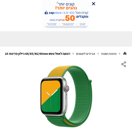
מתנות ושונות
אביזרים לשעונים
רצועה לאפל ווטש 44/45/46/49mm ניילון מדינות 01# Australia