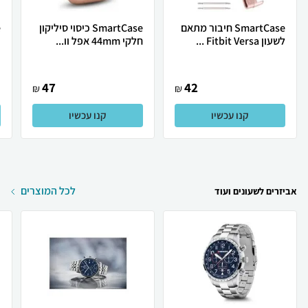
SmartCase חיבור מתאם
SmartCase כיסוי סיליקון
לשעון Fitbit Versa ...
חלקי 44mm אפל וו...
צ
47
42
₪
₪
קנו עכשיו
קנו עכשיו
לכל המוצרים
אביזרים לשעונים ועוד