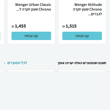
e
Wenger Urban Classic
Wenger Attitude
Chrono שעון יוקרה
Chrono שעון יוקרה ל...
לגברים...
ל
1,455
1,515
₪
₪
קנו עכשיו
קנו עכשיו
לכל המוצרים
חשבנו שהמוצרים האלה יעניינו אותך
₪
49
קניה מהירה
הוספה לעגלה
12 ₪ למשלוח
Apple טלפון סלולרי
Apple Apple iPhone 17