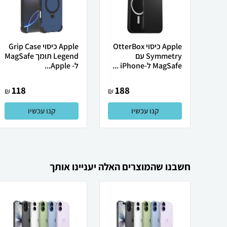
Apple כיסוי OtterBox
Apple כיסוי Grip Case
Symmetry עם
Legend תומך MagSafe
MagSafe ל-iPhone ...
ל- Apple...
118
188
₪
₪
קנו עכשיו
קנו עכשיו
חשבנו שהמוצרים האלה יעניינו אותך