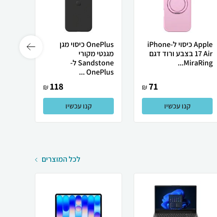
Apple כיסוי ל-iPhone
OnePlus כיסוי מגן
17 Air בצבע ורוד דגם
מגנטי מקורי
MiraRing...
Sandstone ל-
מקס
OnePlus ...
118
71
₪
₪
קנו עכשיו
קנו עכשיו
לכל המוצרים