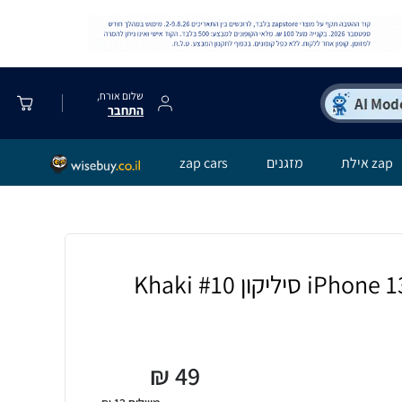
שלום אורח,
התחבר
zap אילת
מזגנים
zap cars
₪
49