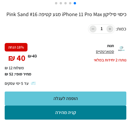
כיסוי סיליקון iPhone 11 Pro Max מגע קטיפה Pink Sand #16
כמות:
חנות
% הנחה
18
סמארטקייס
₪
40
₪
49
נותרו
2
יחידות במלאי
משלוח 12 ₪
מחיר סופי:
52
₪
עד
5
ימי עסקים
הוספה לעגלה
קניה מהירה