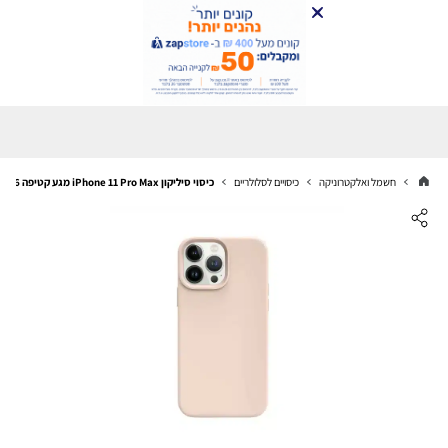
חשמל ואלקטרוניקה
כיסויים לסלולריים
כיסוי סיליקון iPhone 11 Pro Max מגע קטיפה Pink Sand #16