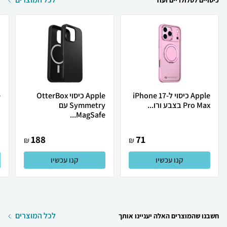
כיסויים לסלולריים ועוד
Apple כיסוי ל-iPhone 17
Apple כיסוי OtterBox
Pro Max בצבע ורו...
Symmetry עם
d
MagSafe...
188
71
₪
₪
קנו עכשיו
קנו עכשיו
לכל המוצרים
חשבנו שהמוצרים האלה יעניינו אותך