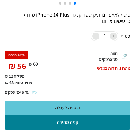
כיסוי לאייפון נרתיק ספר קנגרו iPhone 14 Plus מחזיק
כרטיסים אדום
כמות:
חנות
% הנחה
18
סמארטקייס
₪
56
₪
69
נותרו
1
יחידות במלאי
משלוח 12 ₪
מחיר סופי:
68
₪
עד
5
ימי עסקים
הוספה לעגלה
קניה מהירה