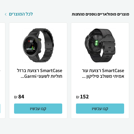
לכל המוצרים
מוצרים פופולאריים נוספים מהחנות
SmartCase רצועת עור
SmartCase רצועת ברזל
אמיתי משולב סיליקון ...
חוליות לשעוני Garmi...
ו
84
152
₪
₪
קנו עכשיו
קנו עכשיו