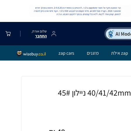
שלום אורח,
התחבר
zap אילת
מזגנים
zap cars
רצועה לאפל ווטש 40/41/42mm ניילון 45#