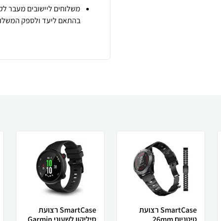
משלוחים ליישובים מעבר לקו
בהתאם ליעד ולספק המשלוח
SmartCase רצועת
SmartCase רצועת
טיטניום 26mm
סיליקון לשעוני Garmin