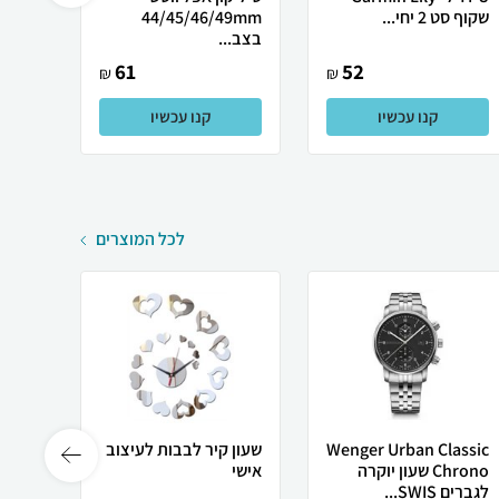
שקוף סט 2 יחי...
44/45/46/49mm
22mm סוגר מג
בצב...
61
52
₪
₪
קנו עכשיו
קנו עכשיו
לכל המוצרים
Wenger Urban Classic
שעון קיר לבבות לעיצוב
שלט ה
Chrono שעון יוקרה
אישי
תפילו
לגברים SWIS...