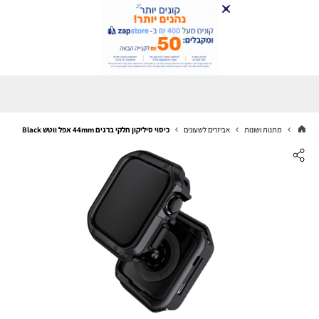
מתנות ושונות
אביזרים לשעונים
כיסוי סיליקון חלקי ברגים 44mm אפל ווטש Black