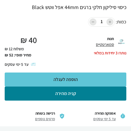
כיסוי סיליקון חלקי ברגים 44mm אפל ווטש Black
כמות:
₪
40
חנות
סמארטקייס
משלוח 12 ₪
נותרו
3
יחידות במלאי
מחיר סופי:
52
₪
עד
5
ימי עסקים
הוספה לעגלה
קניה מהירה
אספקה מהירה
רכישה בטוחה
עד 5 ימי עסקים
פרטים נוספים