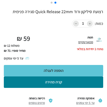
רצועת סיליקון ורוד Quick Release 22mm סגירה פנימית
כמות:
₪
59
חנות
סמארטקייס
משלוח 12 ₪
נותרו
1
יחידות במלאי
מחיר סופי:
71
₪
עד
5
ימי עסקים
הוספה לעגלה
קניה מהירה
אספקה מהירה
רכישה בטוחה
עד 5 ימי עסקים
פרטים נוספים