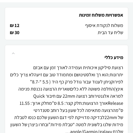
אפשרויות משלוח זמינות
משלוח לנקודת איסוף
12 ₪
שליח עד הבית
30 ₪
מידע כללי
יתרונות:הוא רך ואלסטינושם ומתמודד טוב עם זיעהלא צריך כלים
לפירוקניתן לענוד עבור גודל פרק כף היד ( 5.5 “-8.7”
אינץ)החלפה פשוטה ללא כליםשארית הרצועה נכנסת פנימה
למראה אלגנטירוחב רצועה 22mm עם חיבור Quick
Releaseאורך הרצועות:חלק קצר: 8.5 ס”מחלק ארוך: 11.55
ס”מהרצועה מתאימה לכל שעון בעל רוחב סטנדרטי
של 22mmלבדיקה מדוייקת לפי דגם השעון שלכם כנסו לטבלת
מידות שלנו בלשונית למטה “טבלת מידות”ובחרו ביצרן של השעון
שלכם apple/Garmin/galaxy…