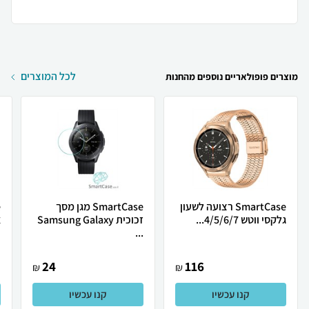
לכל המוצרים
מוצרים פופולאריים נוספים מהחנות
SmartCase רצועה לשעון
SmartCase מגן מסך
גלקסי ווטש 4/5/6/7...
זכוכית Samsung Galaxy
א
...
24
116
₪
₪
קנו עכשיו
קנו עכשיו