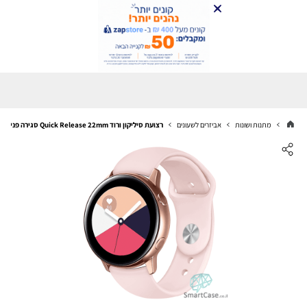
מתנות ושונות
אביזרים לשעונים
רצועת סיליקון ורוד Quick Release 22mm סגירה פנימית