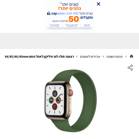
מתנות ושונות
אביזרים לשעונים
רצועת סולו-לופ סיליקון לאפל ווטש 44/45/46/49mm ירוק כהה מידה M