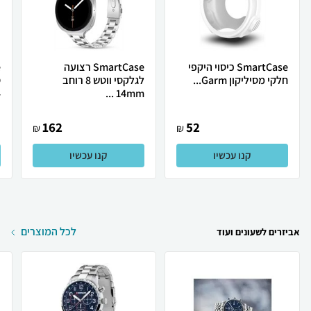
SmartCase כיסוי היקפי
SmartCase רצועה
חלקי מסיליקון Garm...
לגלקסי ווטש 8 רוחב
ס
.
14mm ...
162
52
₪
₪
קנו עכשיו
קנו עכשיו
לכל המוצרים
אביזרים לשעונים ועוד