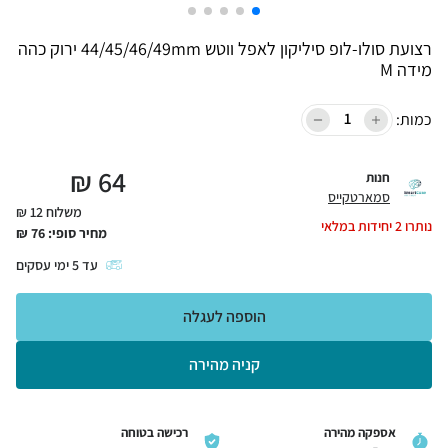
רצועת סולו-לופ סיליקון לאפל ווטש 44/45/46/49mm ירוק כהה
מידה M
כמות:
₪
64
חנות
סמארטקייס
משלוח 12 ₪
נותרו
2
יחידות במלאי
מחיר סופי:
76
₪
עד
5
ימי עסקים
הוספה לעגלה
קניה מהירה
אספקה מהירה
רכישה בטוחה