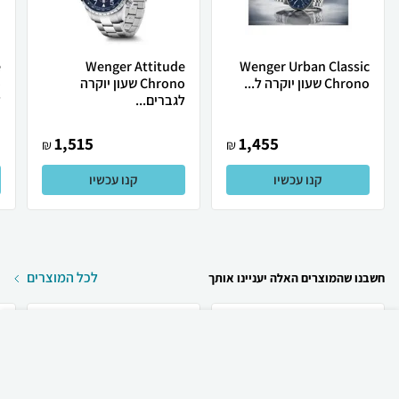
e
Wenger Attitude
Wenger Urban Classic
Chrono שעון יוקרה ל...
Chrono שעון יוקרה
לגברים...
ל
1,515
1,455
₪
₪
קנו עכשיו
קנו עכשיו
לכל המוצרים
חשבנו שהמוצרים האלה יעניינו אותך
₪
64
קניה מהירה
הוספה לעגלה
12 ₪ למשלוח