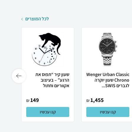
לכל המוצרים
Wenger Urban Classic
שעון קיר “תפוס את
Chrono שעון יוקרה
הרגע” – בעיצוב
שלט ר
לגברים SWIS...
אקווריום וחתול
149
1,455
₪
₪
קנו עכשיו
קנו עכשיו