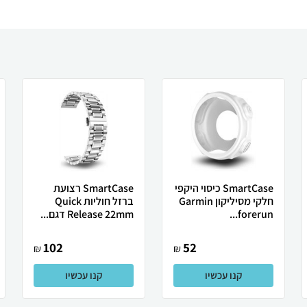
SmartCase כיסוי היקפי
SmartCase רצועת
חלקי מסיליקון Garmin
ברזל חוליות Quick
forerun...
Release 22mm דגם...
102
52
₪
₪
קנו עכשיו
קנו עכשיו