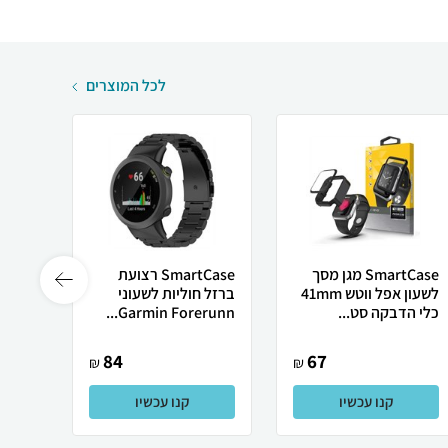
לכל המוצרים
SmartCase מגן מסך
SmartCase רצועת
לשעון אפל ווטש 41mm
ברזל חוליות לשעוני
אמיתי
כלי הדבקה סט...
Garmin Forerunn...
it 2...
84
67
₪
₪
קנו עכשיו
קנו עכשיו