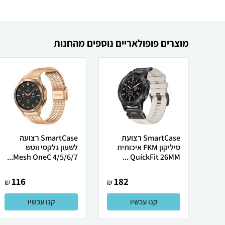
מוצרים פופולאריים נוספים מהחנות
SmartCase רצועת
SmartCase רצועה
סיליקון FKM איכותית
לשעון גלקסי ווטש
4/5/6/7 Mesh OneC...
QuickFit 26MM ...
116
182
₪
₪
קנו עכשיו
קנו עכשיו