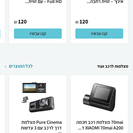
אינץ' – זווית רחבה...
– Full HD עם זווית...
ד
120
120
₪
₪
קנו עכשיו
קנו עכשיו
לכל המוצרים
מצלמות לרכב ועוד
70mai מצלמת רכב חכמה
Pure Cinema מצלמת
XIAOMI 70mai A200 ד...
דרך לרכב עם 3 עדשות
i