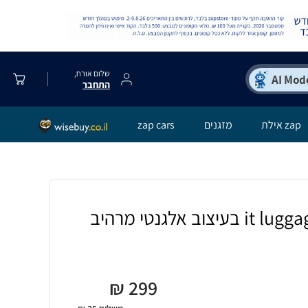
שלום אורח,
התחבר
zap אילת
מזגנים
zap cars
₪
299