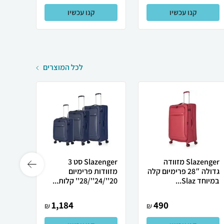
קנו עכשיו
קנו עכשיו
לכל המוצרים
Slazenger מזוודה
Slazenger סט 3
גדולה 28″ פרימיום קלה
מזוודות פרימיום
במיוחד Slaz...
20''/24''/28'' קלות...
המותג IPRO JAP
1,184
490
₪
₪