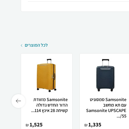
לכל המוצרים
Samsonite סמסוניט
Samsonite מזוודת
עם תא מחשב
הדור החדש גדולה
הדור 
Samsonite UPSCAPE
קשיחה 28 אינץ 114...
קשיחה 30 אינץ ע
55/...
1,525
1,335
₪
₪