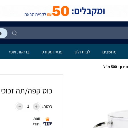
מחשבים
לבית ולגן
פנאי וספורט
בריאות ויופי
 500 מ"ל
כוס קפה/תה זכוכית - ד
כמות:
חנות
יחודי