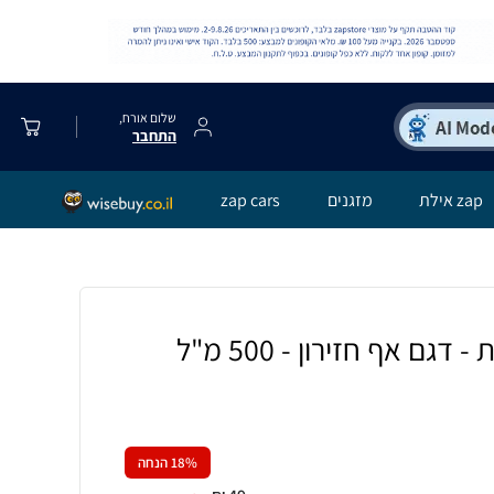
שלום אורח,
התחבר
zap אילת
מזגנים
zap cars
גם אף חזירון - 500 מ"ל
% הנחה
18