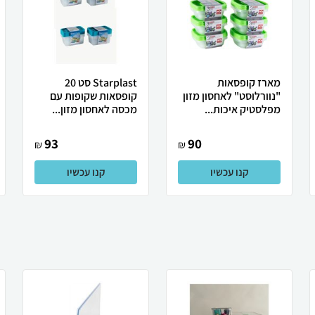
מארז קופסאות
Starplast סט 20
"נוורלוסט" לאחסון מזון
קופסאות שקופות עם
מפלסטיק איכות...
מכסה לאחסון מזון...
93
90
₪
₪
קנו עכשיו
קנו עכשיו