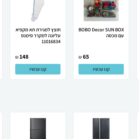
BOBO Decor SUN BOX
חוצץ למגירת תא מקפיא
עם מכסה
עליונה למקרר סימנס
11016834
148
65
₪
₪
קנו עכשיו
קנו עכשיו