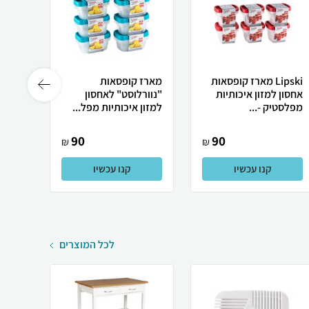
Lipski מארז קופסאות
מארז קופסאות
מארז 
אחסון למזון איכותיות
"נוורלוסט" לאחסון
למזון
מפלסטיק -...
למזון איכותיות מפל...
מפלסטי
90
90
₪
₪
קנו עכשיו
קנו עכשיו
לכל המוצרים