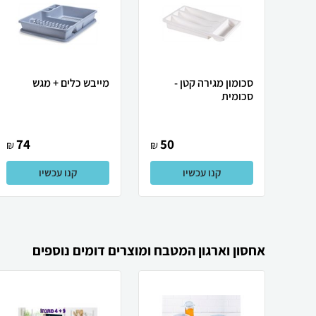
סכומון מגירה קטן -
מייבש כלים + מגש
סכומית
74
50
₪
₪
קנו עכשיו
קנו עכשיו
אחסון וארגון המטבח ומוצרים דומים נוספים