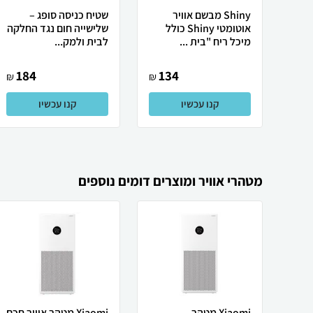
Shiny מבשם אוויר
שטיח כניסה סופג –
אוטומטי Shiny כולל
שלישייה חום נגד החלקה
מיכל ריח "בית ...
לבית ולמק...
184
134
₪
₪
קנו עכשיו
קנו עכשיו
מטהרי אוויר ומוצרים דומים נוספים
Xiaomi ‏מטהר
Xiaomi מטהר אוויר חכם