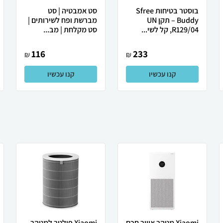
בוסטר בטיחות Sfree
סט אמבטיה | סט
Buddy – תקן UN
מברשת ופח לשירותים |
R129/04, קל לשי...
סט מקלחת | מב...
116
233
₪
₪
קנו עכשיו
קנו עכשיו
Xiaomi מטהר אוויר חכם
Xiaomi ‏פילטר למטהר