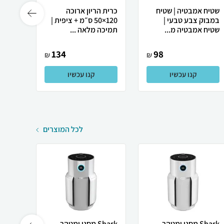
שטיח אמבטיה | שטיח
כרית הריון ארוכה
מבריק
במבוק צבע טבעי |
120×50 ס״מ + ציפית |
וניקו
שטיח אמבטיה מ...
תמיכה מלאה ...
rs ...
134
98
₪
₪
קנו עכשיו
קנו עכשיו
לכל המוצרים
Shark מסנן ומטהר
Shark מסנן ומטהר