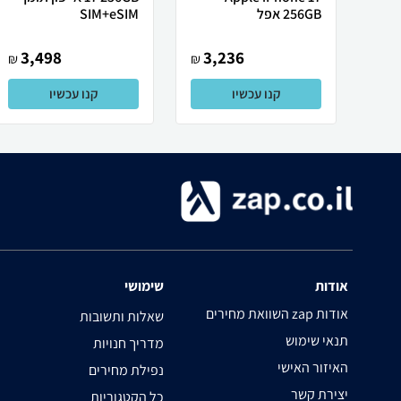
256GB אפל
SIM+eSIM
3,498
3,236
₪
₪
קנו עכשיו
קנו עכשיו
אודות
שימושי
השוואת מחירים zap אודות
שאלות ותשובות
תנאי שימוש
מדריך חנויות
האיזור האישי
נפילת מחירים
יצירת קשר
כל הקטגוריות