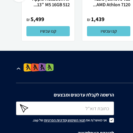
AMD Athlon 7120...
13″ M5 ‎16GB 512...
רובוט
5,499
1,439
₪
₪
קנו עכשיו
קנו עכשיו
הרשמה לקבלת עדכונים ומבצעים
אני מאשר/ת את
תנאי השימוש
ו
מדיניות הפרטיות
של zap.