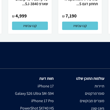
תחתון דגם S...
שארפ SJ-3840...
4,999
7,190
₪
₪
קנו עכשיו
קנו עכשיו
עולמות התוכן שלנו
חוות דעת
תיירות
iPhone 17
סופרמרקטים
Galaxy S26 Ultra SM-S94
מוצרים מבוקשים
iPhone 17 Pro
PowerShot SX740 HS
zap cars