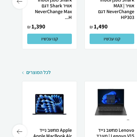
אוויר MAX |
אוויר Shark דגם
אוויר
NeverChange דגם
NeverChange Max
P303
SH...
H...
HP303
1,390
1,490
₪
₪
קנו עכשיו
קנו עכשיו
לכל המוצרים
Lenovo מחשב נייד
Apple מחשב נייד
 X50
Lenovo V15 | מעבד
Apple MacBook Air