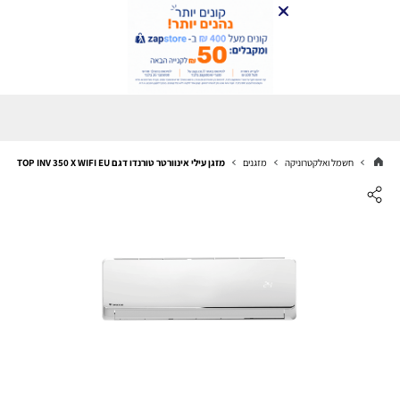
חשמל ואלקטרוניקה
מזגנים
מזגן עילי אינוורטר טורנדו דגם TOP INV 350 X WIFI EU