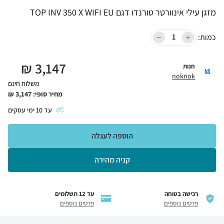
מזגן עילי אינוורטר טורנדו דגם TOP INV 350 X WIFI EU
כמות:
₪
3,147
חנות
noknok
משלוח חינם
מחיר סופי:
3,147
₪
עד
10
ימי עסקים
הוספה לעגלה
קניה מהירה
רכישה בטוחה
עד 12 תשלומים
פרטים נוספים
פרטים נוספים