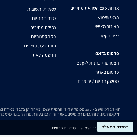
השוואת מחירים zap אודות
שאלות ותשובות
תנאי שימוש
מדריך חנויות
האיזור האישי
נפילת מחירים
יצירת קשר
כל הקטגוריות
חוות דעת מוצרים
פרסום בזאפ
הרשמה לאתר
zap-הצטרפות כחנות ל
פרסום באתר
ממשק חנויות / יבואנים
המידע המופיע ב - zap מסופק על ידי החנויות עצמן ובאחריותן בלבד. במידה ונתקלת בבעיה כלשהי בנתונים המוצגים באתר, אנא שלח אלינו הודעה ואנו נטפל בעניין.
חלק מהתמונות והתכנים המופיעים באתר זה הוכנו בעזרת מחוללי בינה מלאכותית
בחזרה למעלה
נגישות
תנאי שימוש
מדיניות פרטיות