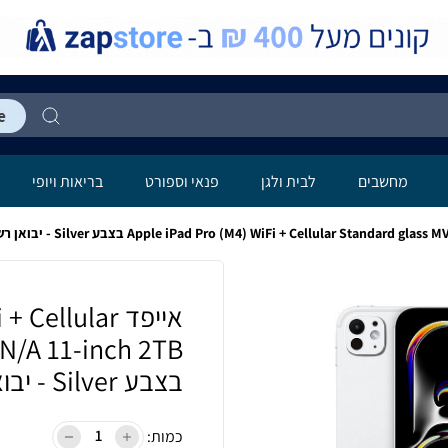
לה
מחשבים
לבית ולגן
פנאי וספורט
בריאות ויופי
אייפד ellular
N/A 11-inch 2TB
בצבע Silver - יבואן רשמי
כמות: