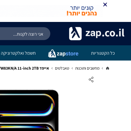
קניה מהירה
הוספה לעג
כל הקטגוריות
חשמל ואלקטרוניקה
מחשבים ותוכנות
טאבלטים
אייפד Apple iPad Pro (M4) WiFi + Cellular Standard glass MVW83KN/A 11-inch 2TB בצבע Silver - יבואן רשמי