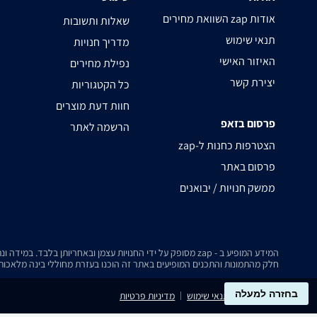
השוואת מחירים zap אודות
שאלות ותשובות
תנאי שימוש
מדריך חנויות
האיזור האישי
נפילת מחירים
יצירת קשר
כל הקטגוריות
חוות דעת מוצרים
פרסום בזאפ
הרשמה לאתר
zap-הצטרפות כחנות ל
פרסום באתר
ממשק חנויות / יבואנים
המידע המופיע ב - zap מסופק על ידי החנויות עצמן ובאחריותן בלבד. במידה ונתקלת בבעיה כלשהי בנתונים המוצגים באתר, אנא שלח אלינו הודעה ואנו נטפל בעניין.
חלק מהתמונות והתכנים המופיעים באתר זה הוכנו בעזרת מחוללי בינה מלאכותית
בחזרה למעלה
נגישות
תנאי שימוש
מדיניות פרטיות