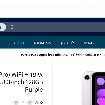
לה
מחשבים
לבית ולגן
פנאי וספורט
בריאות ויופי
אייפד o) WiFi
Purple
כמות: