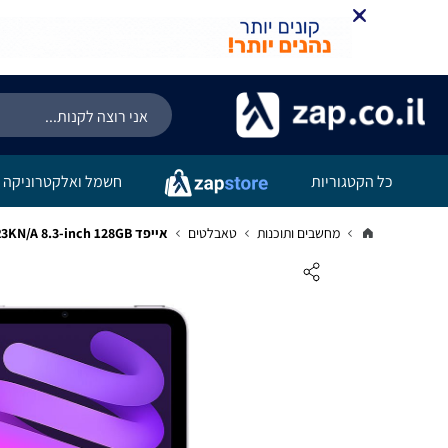
קניה מהירה
הוספה לעג
כל הקטגוריות
חשמל ואלקטרוניקה
מחשבים ותוכנות
טאבלטים
אייפד Apple iPad mini (A17 Pro) WiFi + Cellular MXPR3KN/A 8.3-inch 128GB בצבע Purple