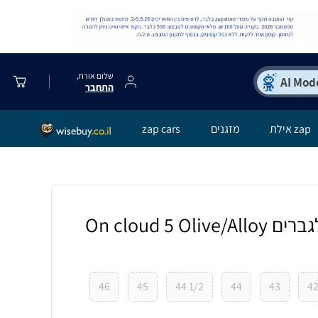
שלום אורח,
התחבר
zap אילת
מזגנים
zap cars
נעלי און קלאוד 5 לגברים On cloud 5 Olive/Alloy
46
45
1/2 44
44
43