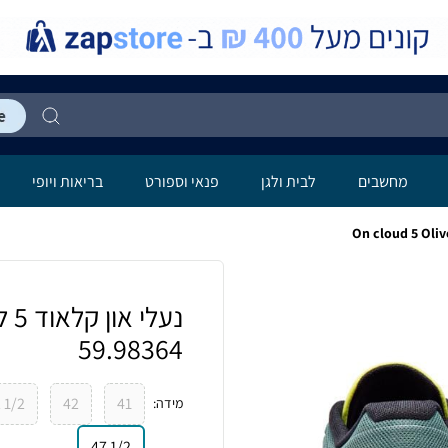
מחשבים
לבית ולגן
פנאי וספורט
בריאות ויופי
59.98364
1/2 42
42
41
מידה
:
1/2 47