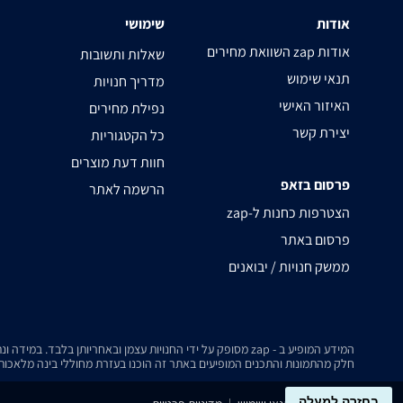
אודות
שימושי
השוואת מחירים zap אודות
שאלות ותשובות
תנאי שימוש
מדריך חנויות
האיזור האישי
נפילת מחירים
יצירת קשר
כל הקטגוריות
חוות דעת מוצרים
פרסום בזאפ
הרשמה לאתר
zap-הצטרפות כחנות ל
פרסום באתר
ממשק חנויות / יבואנים
המידע המופיע ב - zap מסופק על ידי החנויות עצמן ובאחריותן בלבד. במידה ונתקלת בבעיה כלשהי בנתונים המוצגים באתר, אנא שלח אלינו הודעה ואנו נטפל בעניין.
חלק מהתמונות והתכנים המופיעים באתר זה הוכנו בעזרת מחוללי בינה מלאכותית
בחזרה למעלה